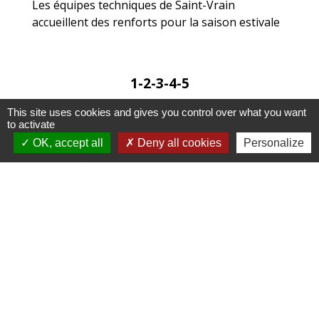
Les équipes techniques de Saint-Vrain
accueillent des renforts pour la saison estivale
1
-2
-3
-4
-5
This site uses cookies and gives you control over what you want
to activate
OK, accept all
Deny all cookies
Personalize
Contactez la Mairie
Commune de Saint-Vrain
13 rue Noblets
91770 Saint-Vrain - FRANCE
Contact par formulaire