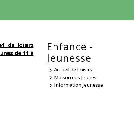
Enfance -
t de loisirs
eunes de 11 à
Jeunesse
Accueil de Loisirs
keyboard_arrow_right
Maison des Jeunes
keyboard_arrow_right
Information Jeunesse
keyboard_arrow_right