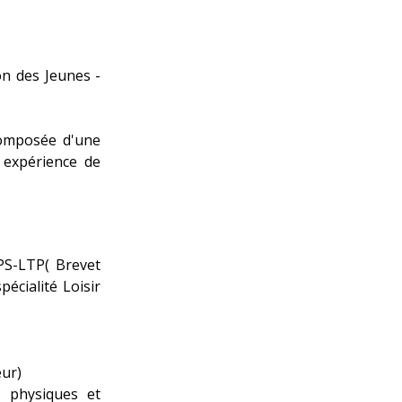
on des Jeunes -
composée d'une
 expérience de
EPS-LTP( Brevet
écialité Loisir
eur)
s physiques et