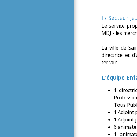
II/ Secteur Je
Le service pro
MDJ - les mercr
La ville de Sa
directrice et 
terrain.
L'équipe En
1 directr
Profession
Tous Publi
1 Adjoint
1 Adjoint
6 animate
1 animat