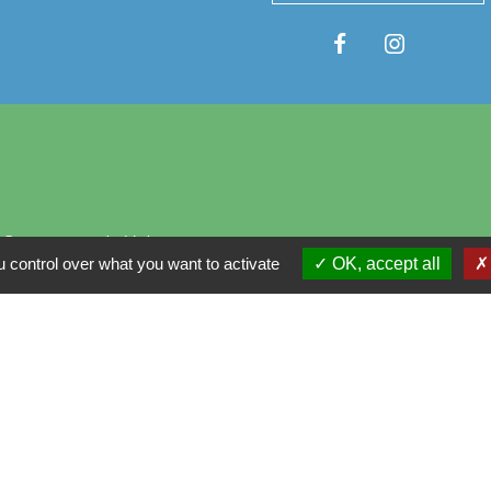
 Communes du Val
 control over what you want to activate
OK, accept all
mental de l'Essonne
France
Essonne
tions légales
-
Politique de confidentialité
-
Accessibilité