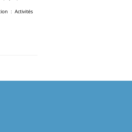
ion : Activités
irie
E