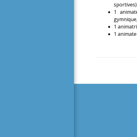
sportives)
1 animate
gymnique,
1 animatri
1 animate