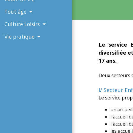
Tout âge
Culture Loisirs
Vie pratique
Le service 
diversifiée e
17 ans.
Deux secteurs 
I/ Secteur En
Le service prop
un accueil
l'accueil 
l'accueil 
les accuei