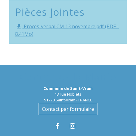
Pièces jointes
Procès-verbal CM 13 novembre.pdf (PDF -
file_download
8.41Mo)
Contactez la Mairie
Commune de Saint-Vrain
13 rue Noblets
91770 Saint-Vrain - FRANCE
Contact par formulaire