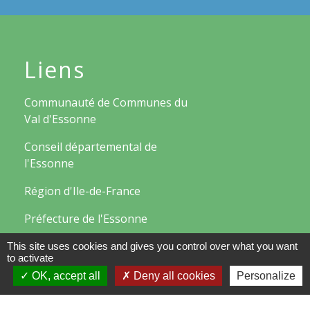
Liens
Communauté de Communes du
Val d'Essonne
Conseil départemental de
l'Essonne
Région d'Ile-de-France
Préfecture de l'Essonne
This site uses cookies and gives you control over what you want
to activate
Mentions légales
-
Politique de confidentialité
-
Accessibilité
-
Plan du site
-
Gestion des cookies
OK, accept all
Deny all cookies
Personalize