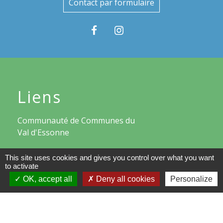
Contact par formulaire
Liens
Communauté de Communes du
Val d'Essonne
Conseil départemental de
This site uses cookies and gives you control over what you want
l'Essonne
to activate
OK, accept all
Deny all cookies
Personalize
Région d'Ile-de-France
Préfecture de l'Essonne