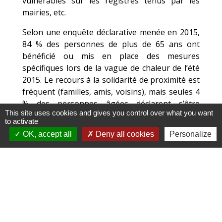
vulnérables sur les registres tenus par les
mairies, etc.
Selon une enquête déclarative menée en 2015,
84 % des personnes de plus de 65 ans ont
bénéficié ou mis en place des mesures
spécifiques lors de la vague de chaleur de l’été
2015. Le recours à la solidarité de proximité est
fréquent (familles, amis, voisins), mais seules 4
% des personnes âgées déclarent s’être
This site uses cookies and gives you control over what you want
inscrites sur les registres de personnes
to activate
vulnérables tenus par les mairies.
OK, accept all
Deny all cookies
Personalize
En ville, les activités humaines produisent de la
chaleur, qui s’échappe difficilement du fait d’un
habitat dense. Ce phénomène, appelé îlot de
chaleur urbain, conduit à une température en
ville plus importante que celle des campagnes
environnantes. L’écart peut atteindre 10°C à
Paris. Ceci rend les villes très sensibles aux