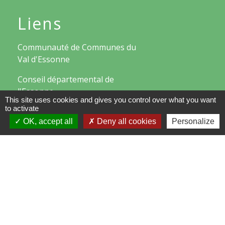
Liens
Communauté de Communes du
Val d'Essonne
Conseil départemental de
l'Essonne
This site uses cookies and gives you control over what you want
to activate
Région d'Ile-de-France
OK, accept all
Deny all cookies
Personalize
Préfecture de l'Essonne
Mentions légales
-
Politique de confidentialité
-
Accessibilité
-
Plan du site
-
Gestion des cookies
Site créé en partenariat avec Réseau des Communes