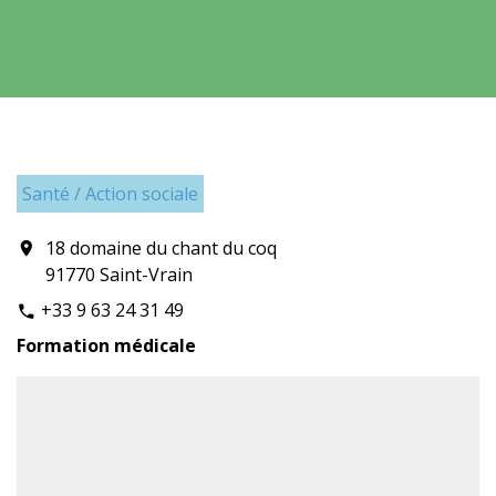
Santé / Action sociale
18 domaine du chant du coq
location_on
91770 Saint-Vrain
+33 9 63 24 31 49
phone
Formation médicale