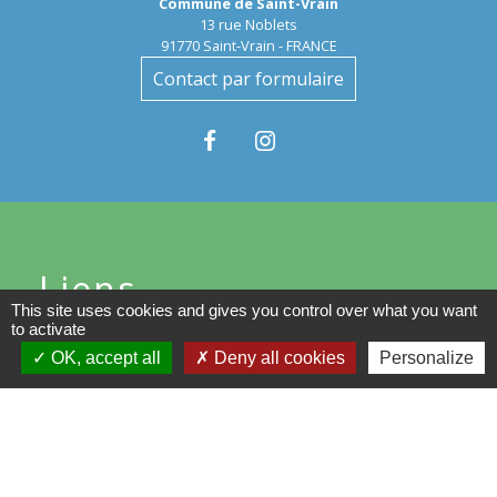
Commune de Saint-Vrain
13 rue Noblets
91770 Saint-Vrain - FRANCE
Contact par formulaire
Liens
This site uses cookies and gives you control over what you want
to activate
Communauté de Communes du
OK, accept all
Deny all cookies
Personalize
Val d'Essonne
Conseil départemental de
l'Essonne
Région d'Ile-de-France