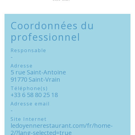
Coordonnées du
professionnel
Responsable
-
Adresse
5 rue Saint-Antoine
91770 Saint-Vrain
Téléphone(s)
+33 6 58 80 25 18
Adresse email
-
Site Internet
ledoyennerestaurant.com/fr/home-
2/?lang-selected=true