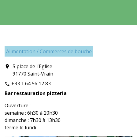
Alimentation / Commerces de bouche
5 place de l'Eglise
location_on
91770 Saint-Vrain
+33 1 64 56 12 83
phone
Bar restauration pizzeria
Ouverture :
semaine : 6h30 à 20h30
dimanche : 7h30 à 13h30
fermé le lundi