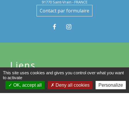
91770 Saint-Vrain - FRANCE
Contact par formulaire
Liens
This site uses cookies and gives you control over what you want
to activate
Communauté de Communes du
Val d'Essonne
OK, accept all
Deny all cookies
Personalize
Conseil départemental de
l'Essonne
Région d'Ile-de-France
Préfecture de l'Essonne