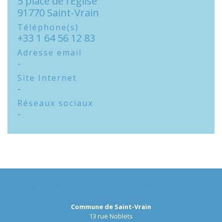
5 place de l'Eglise
91770 Saint-Vrain
Téléphone(s)
+33 1 64 56 12 83
Adresse email
-
Site Internet
-
Réseaux sociaux
-
Contactez la Mairie
Commune de Saint-Vrain
13 rue Noblets