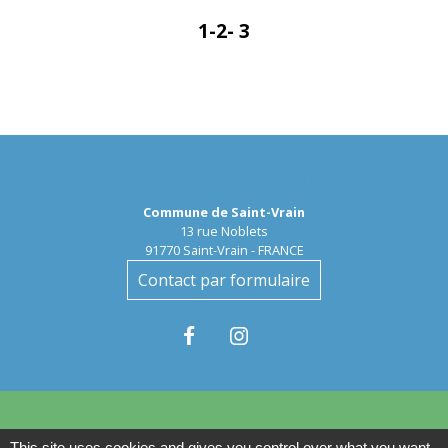
1
-2
-
3
Contactez la Mairie
Commune de Saint-Vrain
13 rue Noblets
91770 Saint-Vrain - FRANCE
Contact par formulaire
This site uses cookies and gives you control over what you want